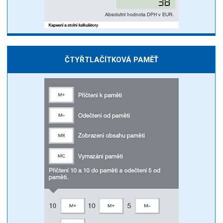
ČTYŘTLAČÍTKOVÁ PAMĚŤ