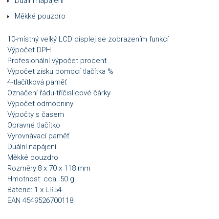
Duální napájení
Měkké pouzdro
10-místný velký LCD displej se zobrazením funkcí
Výpočet DPH
Profesionální výpočet procent
Výpočet zisku pomocí tlačítka %
4-tlačítková paměť
Označení řádu-tříčislicové čárky
Výpočet odmocniny
Výpočty s časem
Opravné tlačítko
Vyrovnávací paměť
Duální napájení
Měkké pouzdro
Rozměry:8 x 70 x 118 mm
Hmotnost: cca. 50 g
Baterie: 1 x LR54
EAN 4549526700118