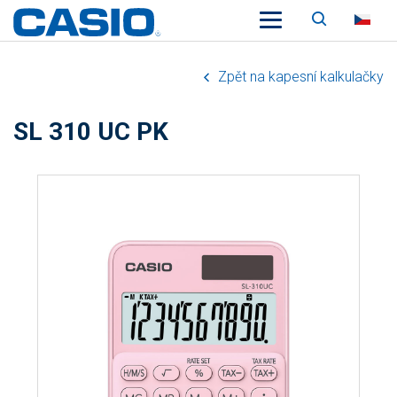
Vyhledáv
CZ
Zpět na kapesní kalkulačky
SL 310 UC PK