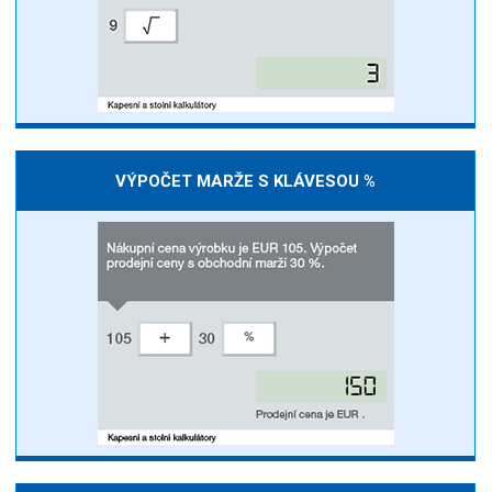
VÝPOČET MARŽE S KLÁVESOU %