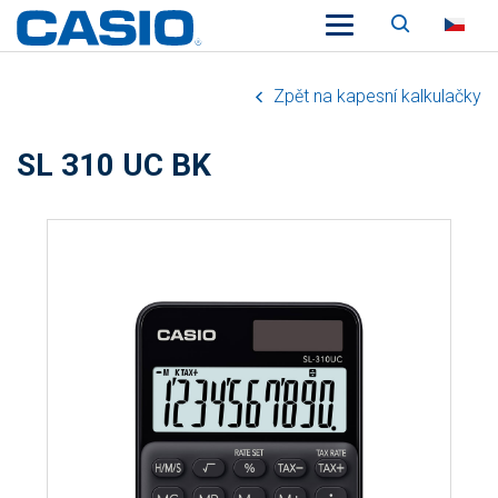
Vyhledáv
CZ
Zpět na kapesní kalkulačky
SL 310 UC BK