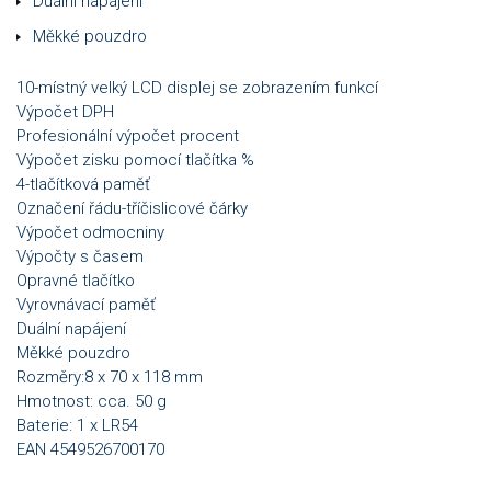
Duální napájení
Měkké pouzdro
10-místný velký LCD displej se zobrazením funkcí
Výpočet DPH
Profesionální výpočet procent
Výpočet zisku pomocí tlačítka %
4-tlačítková paměť
Označení řádu-tříčislicové čárky
Výpočet odmocniny
Výpočty s časem
Opravné tlačítko
Vyrovnávací paměť
Duální napájení
Měkké pouzdro
Rozměry:8 x 70 x 118 mm
Hmotnost: cca. 50 g
Baterie: 1 x LR54
EAN 4549526700170