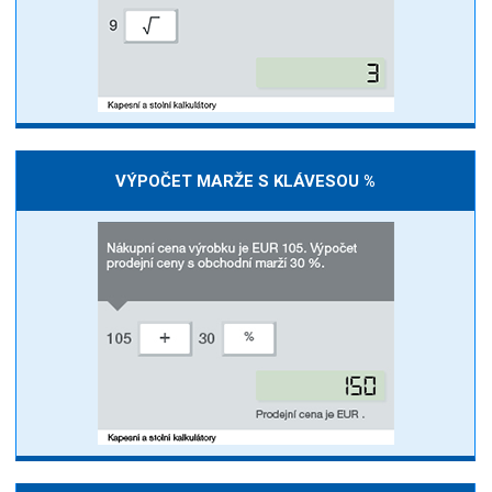
VÝPOČET MARŽE S KLÁVESOU %