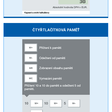
ČTYŘTLAČÍTKOVÁ PAMĚŤ