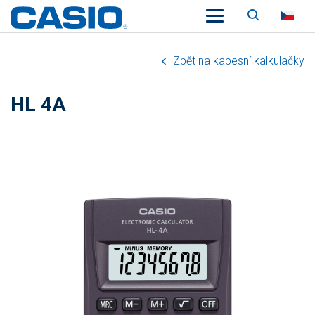
Vyhledáv
CZ
Zpět na kapesní kalkulačky
HL 4A