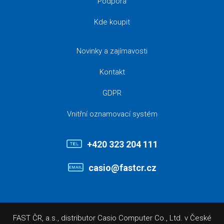
Podpora
Kde koupit
Novinky a zajímavosti
Kontakt
GDPR
Vnitřní oznamovací systém
+420 323 204 111
casio@fastcr.cz
FAST ČR, a.s., distributor Casio Computer Co., Ltd. v České