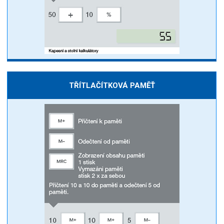
TŘÍTLAČÍTKOVÁ PAMĚŤ