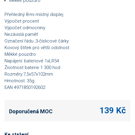
Měkké pouzdro
Přehledný 8-mi místný displej
Výpočet procent
Výpočet odmocniny
Nezávislá paměť
Označení řádu ;3-číslicové čárky
Kovový štítek pro větší odolnost
Měkké pouzdro
Napájení: bateriové 1xLR54
Životnost baterie 1 300 hod
Rozměry:7,5x57x102mm
Hmotnost: 35g
EAN 4971850192602
139 Kč
Doporučená MOC
Ke stažení