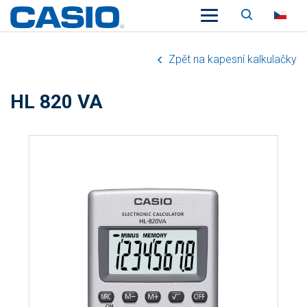
Vyhledáv
CZ
Zpět na kapesní kalkulačky
HL 820 VA