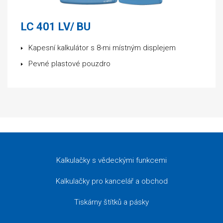
LC 401 LV/ BU
Kapesní kalkulátor s 8-mi místným displejem
Pevné plastové pouzdro
Kalkulačky s vědeckými funkcemi
Kalkulačky pro kancelář a obchod
Tiskárny štítků a pásky