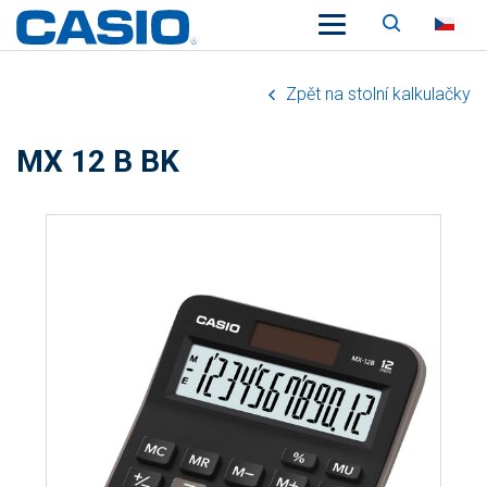
Vyhledáv
CZ
Zpět na stolní kalkulačky
MX 12 B BK