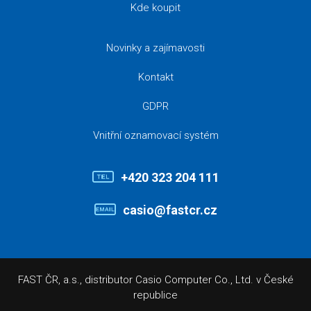
Kde koupit
Novinky a zajímavosti
Kontakt
GDPR
Vnitřní oznamovací systém
+420 323 204 111
casio@fastcr.cz
FAST ČR, a.s., distributor Casio Computer Co., Ltd. v České
republice