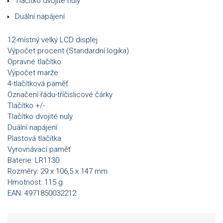
Tlačítko dvojité nuly
Duální napájení
12-místný velký LCD displej
Výpočet procent (Standardní logika)
Opravné tlačítko
Výpočet marže
4-tlačítková paměť
Označení řádu-tříčislicové čárky
Tlačítko +/-
Tlačítko dvojité nuly
Duální napájení
Plastová tlačítka
Vyrovnávací paměť
Baterie: LR1130
Rozměry: 29 x 106,5 x 147 mm
Hmotnost: 115 g
EAN: 4971850032212