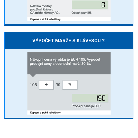
VÝPOČET MARŽE S KLÁVESOU %