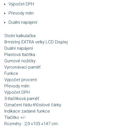
Výpočet DPH
Převody měn
Duální napájení
Stolní kalkulačka
8-místný EXTRA velký LCD Displej
Duální napájení
Plastová tlačítka
Gumové nožičky
Vyrovnávací paměť
Funkce
Výpočet procent
Převody měn
Výpočet DPH
3-tlačítková paměť
Označení řádu-tříčislové čárky
Indikace zadané funkce
Tlačítko +/-
Rozměry : 2,9 ×103 ×147 cm