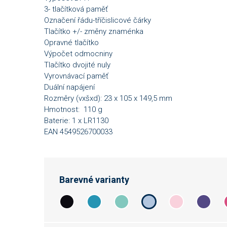
3- tlačítková paměť
Označení řádu-tříčislicové čárky
Tlačítko +/- změny znaménka
Opravné tlačítko
Výpočet odmocniny
Tlačítko dvojité nuly
Vyrovnávací paměť
Duální napájení
Rozměry (vxšxd): 23 x 105 x 149,5 mm
Hmotnost: 110 g
Baterie: 1 x LR1130
EAN 4549526700033
Barevné varianty