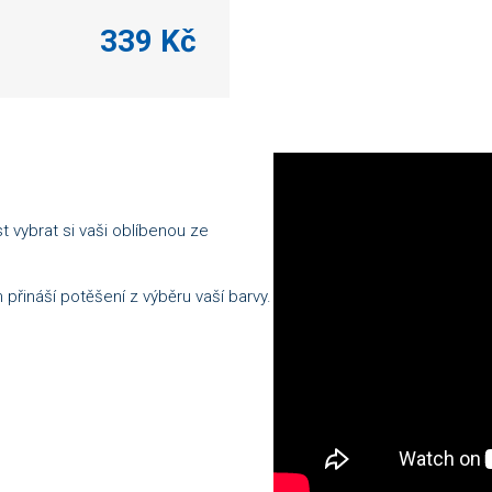
339 Kč
 vybrat si vaši oblíbenou ze
řináší potěšení z výběru vaší barvy.