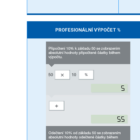
PROFESIONÁLNÍ VÝPOČET %