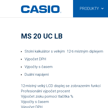
PRODUKTY
MS 20 UC LB
Stolní kalkulátor s velkým 12-ti místným diplejem
Výpočet DPH
Výpočty s časem
Duální napájení
12-místný velký LCD displej se zobrazením funkcí
Profesionální výpočet procent
Výpočet zisku pomocí tlačítka %
Výpočty s časem
Výpočet DPH