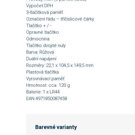
Výpočet DPH
3-tlačítková paměť
Označení řádu – tříčislicové čárky
Tlačítko + / -
Opravné tlačítko
Odmocnina
Tlačítko dvojité nuly
Barva: Růžová
Duální napájení
Rozměry: 22,1 x 104,5 x 149,5 mm
Plastová tlačítka
Vyrovnávací paměť
Hmotnost: cca. 120 g
Baterie: 1 x LR44
EAN 4971850087458
Barevné varianty