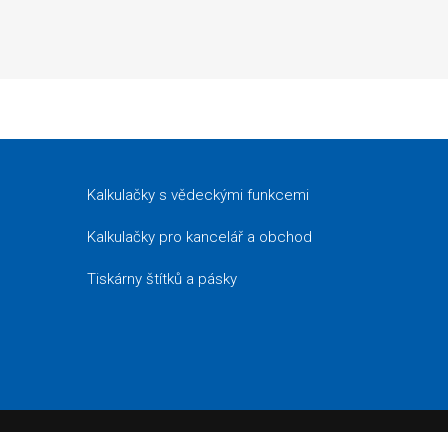
Kalkulačky s vědeckými funkcemi
Kalkulačky pro kancelář a obchod
Tiskárny štítků a pásky
FAST ČR, a.s., distributor Casio Computer Co., Ltd. v