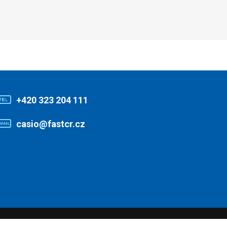
+420 323 204 111
casio@fastcr.cz
www.fastcr.cz