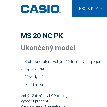
PRODUKTY
MS 20 NC PK
Ukončený model
Stolní kalkulátor s velkým 12-ti místným diplejem
Výpočet DPH
Převody měn
Duální napájení
Velký 12-ti místný LCD displej
Výpočet procent
Převody měn (3 paměti kurzu)