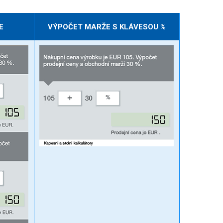
E
VÝPOČET MARŽE S KLÁVESOU %