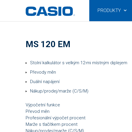
PRODUKTY
MS 120 EM
Stolní kalkulátor s velkým 12-mi místným diplejem
Převody měn
Duální napájení
Nákup/prodej/marže (C/S/M)
Výpočetní funkce
Převod měn
Profesionální výpočet procent
Marže s tlačítkem procent
Nákup/prodej/marže (C/S/M)