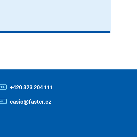
+420 323 204 111
casio@fastcr.cz