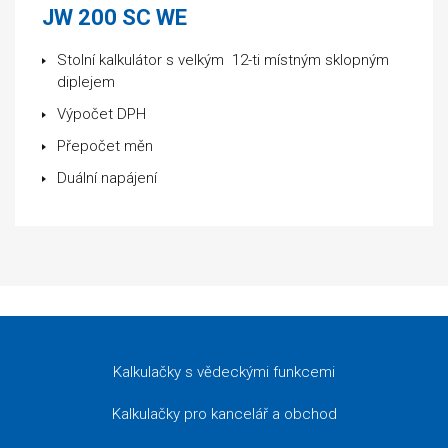
JW 200 SC WE
Stolní kalkulátor s velkým 12-ti místným sklopným
diplejem
Výpočet DPH
Přepočet měn
Duální napájení
Kalkulačky s vědeckými funkcemi
Kalkulačky pro kancelář a obchod