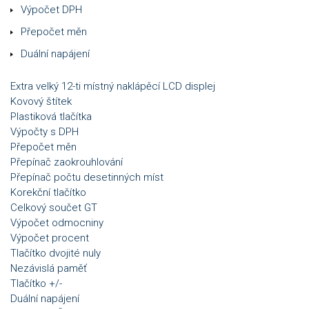
Výpočet DPH
Přepočet měn
Duální napájení
Extra velký 12-ti místný naklápěcí LCD displej
Kovový štítek
Plastiková tlačítka
Výpočty s DPH
Přepočet měn
Přepínač zaokrouhlování
Přepínač počtu desetinných míst
Korekční tlačítko
Celkový součet GT
Výpočet odmocniny
Výpočet procent
Tlačítko dvojité nuly
Nezávislá paměť
Tlačítko +/-
Duální napájení