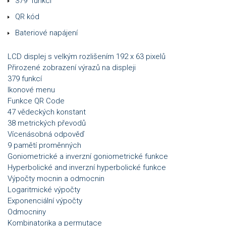
379 funkcí
QR kód
Bateriové napájení
LCD displej s velkým rozlišením 192 x 63 pixelů
Přirozené zobrazení výrazů na displeji
379 funkcí
Ikonové menu
Funkce QR Code
47 vědeckých konstant
38 metrických převodů
Vícenásobná odpověď
9 pamětí proměnných
Goniometrické a inverzní goniometrické funkce
Hyperbolické and inverzní hyperbolické funkce
Výpočty mocnin a odmocnin
Logaritmické výpočty
Exponenciální výpočty
Odmocniny
Kombinatorika a permutace