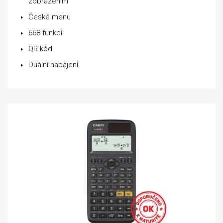
zobrazením
České menu
668 funkcí
QR kód
Duální napájení