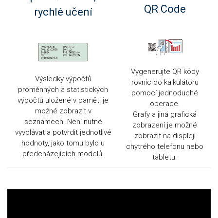
QR Code
rychlé učení
Vygenerujte QR kódy
Výsledky výpočtů
rovnic do kalkulátoru
proměnných a statistických
pomocí jednoduché
výpočtů uložené v paměti je
operace.
možné zobrazit v
Grafy a jiná grafická
seznamech. Není nutné
zobrazení je možné
vyvolávat a potvrdit jednotlivé
zobrazit na displeji
hodnoty, jako tomu bylo u
chytrého telefonu nebo
předcházejících modelů.
tabletu.