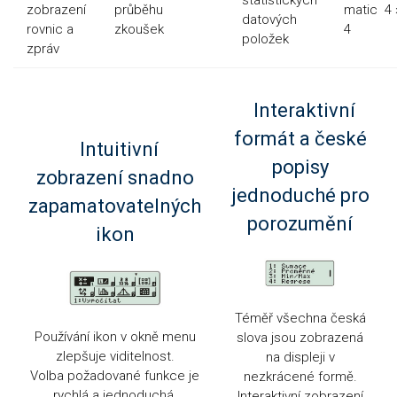
statistických
zobrazení
průběhu
matic 4 
datových
rovnic a
zkoušek
4
položek
zpráv
Interaktivní
formát a české
Intuitivní
popisy
zobrazení snadno
jednoduché pro
zapamatovatelných
porozumění
ikon
Téměř všechna česká
Používání ikon v okně menu
slova jsou zobrazená
zlepšuje viditelnost.
na displeji v
Volba požadované funkce je
nezkrácené formě.
rychlá a jednoduchá.
Interaktivní zobrazení