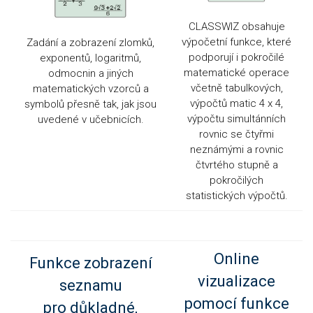
CLASSWIZ obsahuje
výpočetní funkce, které
Zadání a zobrazení zlomků,
podporují i pokročilé
exponentů, logaritmů,
matematické operace
odmocnin a jiných
včetně tabulkových,
matematických vzorců a
výpočtů matic 4 x 4,
symbolů přesně tak, jak jsou
výpočtu simultánních
uvedené v učebnicích.
rovnic se čtyřmi
neznámými a rovnic
čtvrtého stupně a
pokročilých
statistických výpočtů.
Online
Funkce zobrazení
vizualizace
seznamu
pomocí funkce
pro důkladné,