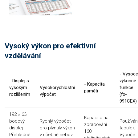
Vysoký výkon pro efektivní
vzdělávání
- Vysoce
- Displej s
-
výkonné
- Kapacita
vysokým
Vysokorychlostní
funkce
paměti
rozlišením
výpočet
(fx-
991CEX)
192 × 63
Kapacita na
bodový
Rychlý výpočet
Používán
zpracování
displej
pro plynulý výkon
tabulek
160
Přehledné
v učebně nebov
Výpočet