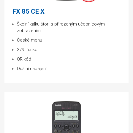
FX 85 CE X
Školní kalkulátor s přirozeným učebnicovým
zobrazením
České menu
379 funkcí
QR kód
Duální napájení