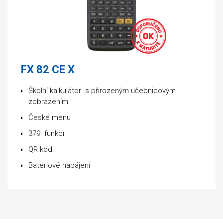
FX 82 CE X
Školní kalkulátor s přirozeným učebnicovým
zobrazením
České menu
379 funkcí
QR kód
Bateriové napájení