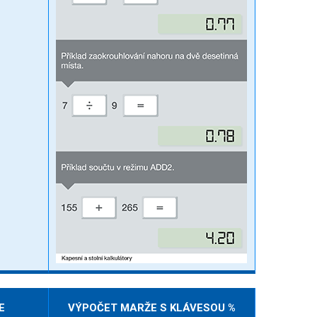
E
VÝPOČET MARŽE S KLÁVESOU %