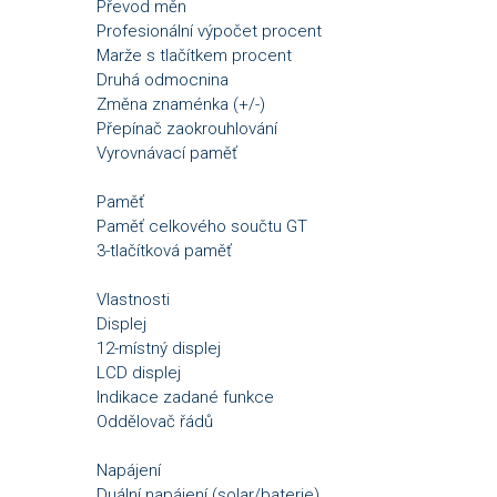
Převod měn
Profesionální výpočet procent
Marže s tlačítkem procent
Druhá odmocnina
Změna znaménka (+/-)
Přepínač zaokrouhlování
Vyrovnávací paměť
Paměť
Paměť celkového součtu GT
3-tlačítková paměť
Vlastnosti
Displej
12-místný displej
LCD displej
Indikace zadané funkce
Oddělovač řádů
Napájení
Duální napájení (solar/baterie)