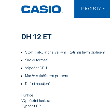
PRODUKTY
DH 12 ET
Stolní kalkulátor s velkým 12-ti místným diplejem
Široký formát
Výpočet DPH
Marže s tlačítkem procent
Duální napájení
Funkce
Výpočetní funkce
Výpočet DPH