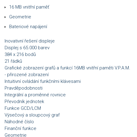
16 MB vnitřní paměť
Geometrie
Bateriové napájení
Inovativní řešení displeje
Displej s 65.000 barev
384 x 216 bodů
21 řádků
Grafické zobrazení grafů a funkcí 16MB vnitřní paměti V.P.A.M.
- přirozené zobrazení
Intuitivní ovládání funkčními klávesami
Pravděpodobnosti
Integrální a proměnné rovnice
Převodník jednotek
Funkce GCD/LCM
Výsečový a sloupcový graf
Náhodné číslo
Finanční funkce
Geometrie