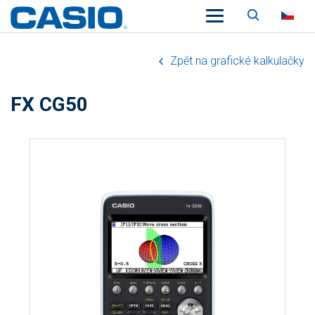
Vyhledáv
CZ
Zpět na grafické kalkulačky
FX CG50