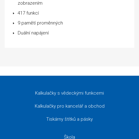
zobrazením
417 funkcí
9 pamětí proměnných
Duální napájení
Kalkulačky s vědeckými funkcemi
Kalkulačky pro kancelář a obchod
Tiskárny štítků a pásky
Škola